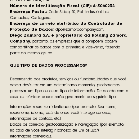
DIEGO ZAMORA, S.A
Número de Identificação Fiscal (CIF): A-3060234
Endereço Postal:
Calle Silicio, 10, Pol. Industrial Los
Camachos, Cartagena.
Endereço de correio eletrônico do Controlador de
Proteção de Dados:
dpo@zamoracompany.com
Diego Zamora S.A. é proprietário da holding Zamora
Company
, portanto, as empresas que a compõem podem
compartilhar os dados com a primeira e vice-versa, fazendo
parte do mesmo grupo.
QUE TIPO DE DADOS PROCESSAMOS?
Dependendo dos produtos, serviços ou funcionalidades que você
deseja desfrutar em um determinado momento, precisaremos
processar um tipo ou outro tipo de informação. De acordo com o
caso, os referidos dados serão geralmente do seguinte tipo:
Informações sobre sua identidade (por exemplo: Seu nome,
sobrenome, idioma, país de onde você interage conosco,
informações de contato, etc.)
Dados de conexão, geolocalização e navegação (por exemplo,
no caso de você interagir conosco de um celular)
Informações comerciais.