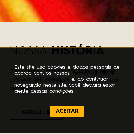
NOSSA
HISTÓRIA
Este site usa cookies e dados pessoais de
O licor espanhol feito com 43 ingredientes
acordo com os nossos
Termos de Uso e
secretos
te faz companhia para momentos
Política de Privacidade
e, ao continuar
navegando neste site, você declara estar
perfeitos!
ciente dessas condições.
ACEITAR
MERGULHE