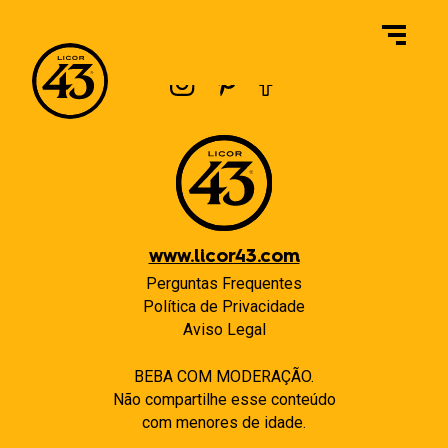
Navegação
Previous:
Casa da Bebida
Next:
Aurora – B2B
de
Post
www.licor43.com
Perguntas Frequentes
Política de Privacidade
Aviso Legal
BEBA COM MODERAÇÃO.
Não compartilhe esse conteúdo
com menores de idade.