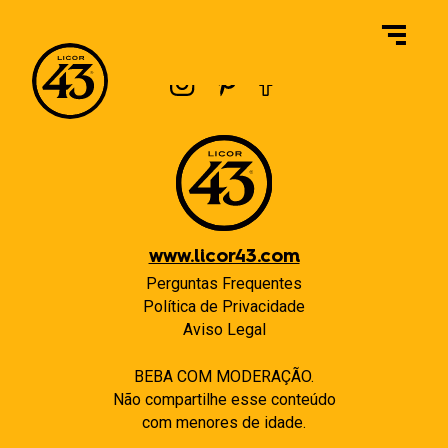
Navegação
Previous:
O que significa cacau “de origem sustentável”?
Next:
Por ser uma edição limitada, isso significa que ele vai parar de ser comercializado depois de algum tempo?
de
Post
www.licor43.com
Perguntas Frequentes
Política de Privacidade
Aviso Legal
BEBA COM MODERAÇÃO.
Não compartilhe esse conteúdo
com menores de idade.