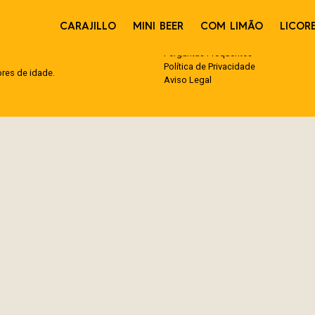
 de algum tempo?
CARAJILLO
MINI BEER
COM LIMÃO
LICOR
Perguntas Frequentes
Política de Privacidade
es de idade.
Aviso Legal