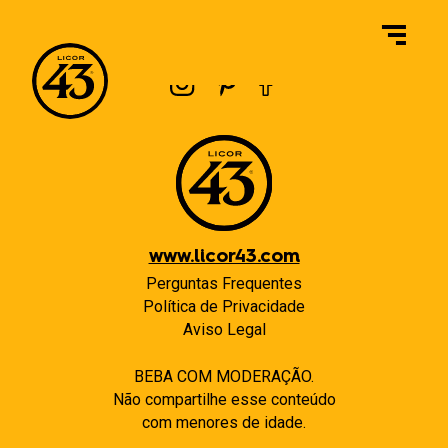
Navegação
Previous:
Qual é o sabor do Licor 43 Baristo?
Next:
Usamos grãos inteiros ou grãos moídos? Como é feita a maceração do café?
de
Post
www.licor43.com
Perguntas Frequentes
Política de Privacidade
Aviso Legal
BEBA COM MODERAÇÃO.
Não compartilhe esse conteúdo
com menores de idade.