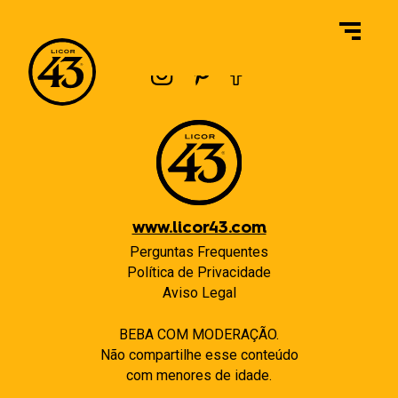
Navegação
Previous:
O Licor 43 Chocolate contém oleaginosas?
Next:
Os Licor 43 Chocolate é isento de glúten?
de
Post
www.licor43.com
Perguntas Frequentes
Política de Privacidade
Aviso Legal
BEBA COM MODERAÇÃO.
Não compartilhe esse conteúdo
com menores de idade.