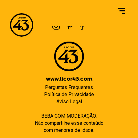
Navegação
Previous:
Posso colocar o Licor 43 Horchata no freezer?
Next:
Existe algum critério/protocolo de qualidade especial para garantir a qualidade do produto?
de
Post
www.licor43.com
Perguntas Frequentes
Política de Privacidade
Aviso Legal
BEBA COM MODERAÇÃO.
Não compartilhe esse conteúdo
com menores de idade.