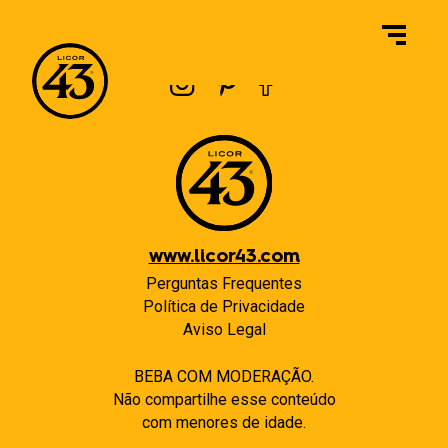
Navegação
Previous:
O que é o Licor 43 Baristo?
Next:
Todo o café vem das Ilhas Canárias?
de
Post
www.licor43.com
Perguntas Frequentes
Política de Privacidade
Aviso Legal
BEBA COM MODERAÇÃO.
Não compartilhe esse conteúdo
com menores de idade.