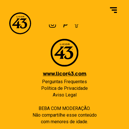
Navegação
Previous:
O que é uma bebida/comida vegana?
Next:
O Licor 43 Horchata contém nozes?
de
Post
www.licor43.com
Perguntas Frequentes
Política de Privacidade
Aviso Legal
BEBA COM MODERAÇÃO.
Não compartilhe esse conteúdo
com menores de idade.