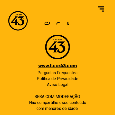
Navegação
Previous:
Onde posso comprar o Licor 43 Original?
Next:
O que é o Licor 43 Horchata?
de
Post
www.licor43.com
Perguntas Frequentes
Política de Privacidade
Aviso Legal
BEBA COM MODERAÇÃO.
Não compartilhe esse conteúdo
com menores de idade.