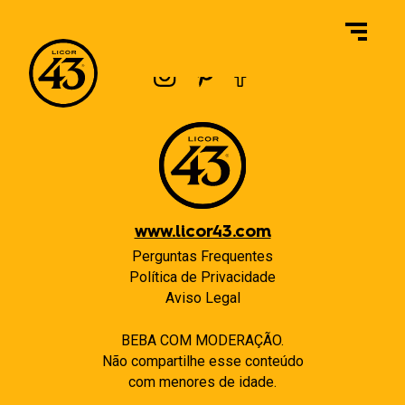
Navegação
Previous:
Qual é o método de produção exato do Licor 43?
Next:
O que é o Álcool por Volume (APV) do Licor 43 Original?
de
Post
www.licor43.com
Perguntas Frequentes
Política de Privacidade
Aviso Legal
BEBA COM MODERAÇÃO.
Não compartilhe esse conteúdo
com menores de idade.