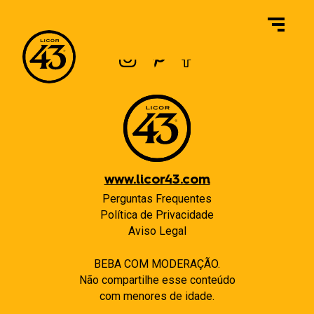
Navegação
Previous:
O que é o Álcool por Volume (APV) do Licor 43 Original?
Next:
O Licor 43 é livre de alergênicos?
de
Post
www.licor43.com
Perguntas Frequentes
Política de Privacidade
Aviso Legal
BEBA COM MODERAÇÃO.
Não compartilhe esse conteúdo
com menores de idade.