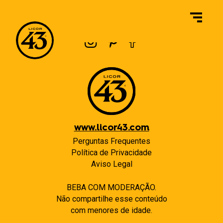
Navegação
Previous:
O Licor 43 Original é sem glúten?
Next:
O Licor 43 Original contém corantes?
de
Post
www.licor43.com
Perguntas Frequentes
Política de Privacidade
Aviso Legal
BEBA COM MODERAÇÃO.
Não compartilhe esse conteúdo
com menores de idade.